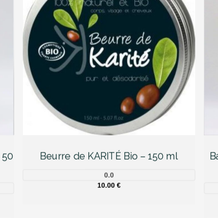
 50
Beurre de KARITÉ Bio – 150 ml
B
0.0
10.00
€