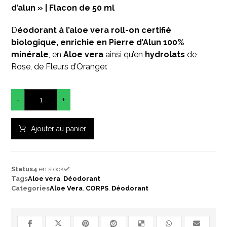
d’alun » | Flacon de 50 ml
D
éodorant à l’aloe vera roll-on
certifié
biologique, enrichie en Pierre d’Alun 100%
minérale
, en
Aloe vera
ainsi qu’en
hydrolats
de
Rose, de Fleurs d’Oranger.
-
+
Ajouter au panier
Status
4
en stock
Tags
Aloe vera
,
Déodorant
Categories
Aloe Vera
,
CORPS
,
Déodorant