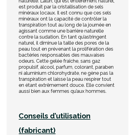
naturelle.
L’alun,
qui
est
entièrement
naturel,
est
produit
par
la
cristallisation
de
sels
minéraux
locaux.
Il
est
connu
que
ces
sels
minéraux
ont
la
capacité
de
contrôler
la
transpiration
tout
au
long
de
la
journée
en
agissant
comme
une
barrière
naturelle
contre
la
sudation.
En
tant
qu’astringent
naturel,
il
diminue
la
taille
des
pores
de
la
peau
tout
en
prévenant
la
prolifération
des
bactéries
responsables
des
mauvaises
odeurs.
Cette
gelée
fraîche,
sans
gaz
propulsif,
alcool,
parfum,
colorant,
paraben
ni
aluminium
chlorohydrate,
ne
gène
pas
la
transpiration
et
laisse
la
peau
respirer
tout
en
étant
extrêmement
douce.
Elle
convient
aussi
bien
aux
femmes
qu’aux
hommes.
Conseils d’utilisation
(fabricant)